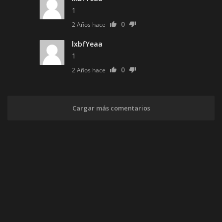
1
0
2 Años hace
lxbfYeaa
1
0
2 Años hace
Cargar más comentarios