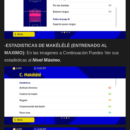
-ESTADISTICAS DE MAKÉLÉLÉ (ENTRENADO AL
MAXIMO):
En las imagenes a Continuación Puedes Ver sus
estadisticas al
Nivel Máximo.