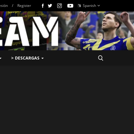
esión
/
Register
Spanish
> DESCARGAS