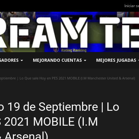
Iniciar s
UGADORES
MEJORANDO CUENTAS
MEJORES JUGADAS
eptiembre | Lo Que sale Hoy en PES 2021 MOBILE (I.M Manchester United & Arsenal)
 19 de Septiembre | Lo
S 2021 MOBILE (I.M
 Arsenal)