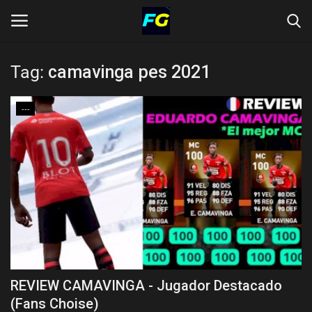
Tag:
camavinga pes 2021
Inicio
NOVEDADES
---
ESTADISTICAS JUGADORES
MEJORANDO CUENTAS
MEJORES JUGADAS
> DESCARGAS
REVIEW CAMAVINGA - Jugador Destacado
Idioma
(Fans Choise)