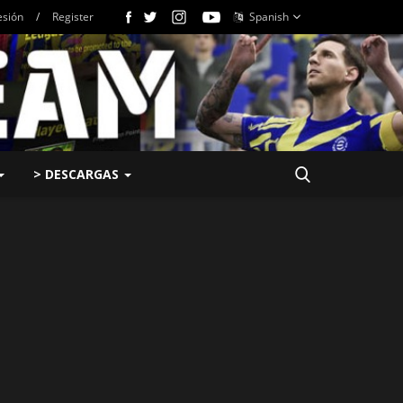
esión
/
Register
Spanish
> DESCARGAS