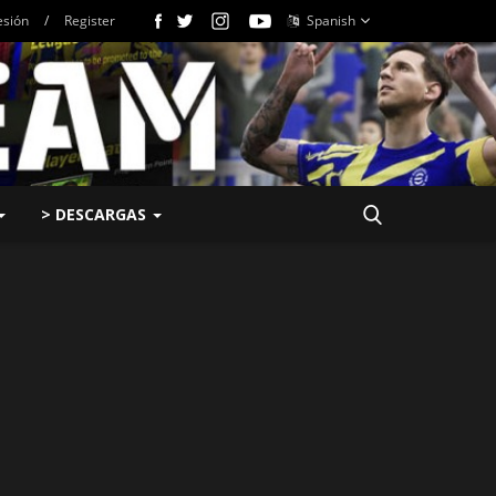
esión
/
Register
Spanish
> DESCARGAS