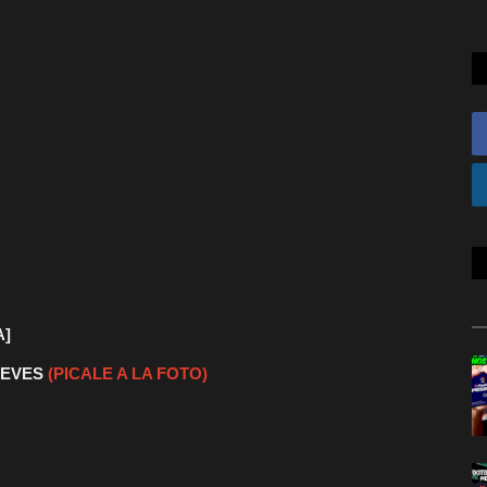
A]
UEVES
(PICALE A LA FOTO)