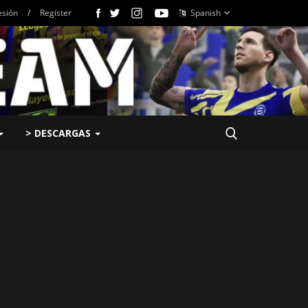
esión
/
Register
Spanish
> DESCARGAS