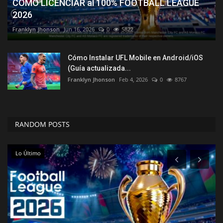
COMO LICENCIAR al 100% FOOTBALL LEAGUE
2026
Franklyn Jhonson
Jun 16, 2026
0
5822
Cómo Instalar UFL Mobile en Android/iOS
(Guía actualizada...
Franklyn Jhonson
Feb 4, 2026
0
8767
RANDOM POSTS
Lo Último