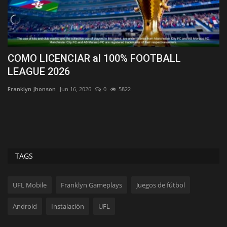
COMO LICENCIAR al 100% FOOTBALL
C
LEAGUE 2026
(
Franklyn Jhonson
Jun 16, 2026
0
5822
Fr
le
Gu
en
TAGS
UFL Mobile
Franklyn Gameplays
Juegos de fútbol
Android
Instalación
UFL