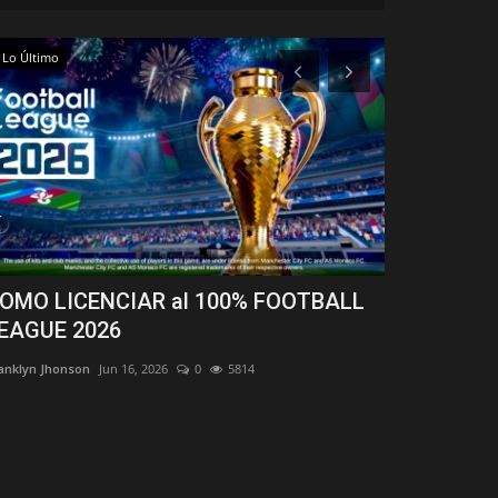
Lo Último
UFL
OMO LICENCIAR al 100% FOOTBALL
Cómo Insta
EAGUE 2026
Android/iOS
anklyn Jhonson
Jun 16, 2026
0
5814
Franklyn Jhonson
Guía actualizada 
UFL Mobile en And