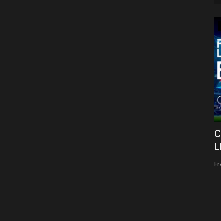
UFL
OTBALL
Cómo Instalar UFL Mobile en
C
Android/iOS (Guía actualizada...
L
Franklyn Jhonson
Feb 4, 2026
0
8762
Fr
Guía actualizada para conocer el proceso de instalación de
UFL Mobile en Android....