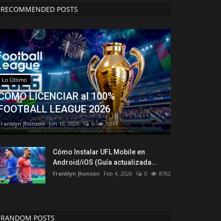
RECOMMENDED POSTS
Lo Último
COMO LICENCIAR al 100%
FOOTBALL LEAGUE 2026
Franklyn Jhonson
Jun 16, 2026
0
5814
Cómo Instalar UFL Mobile en
Android/iOS (Guía actualizada...
Franklyn Jhonson
Feb 4, 2026
0
8762
RANDOM POSTS