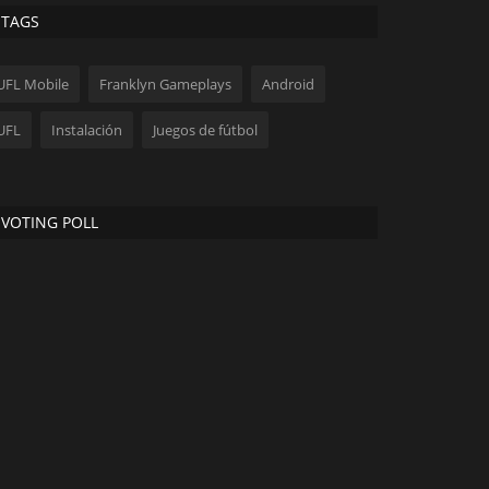
TAGS
UFL Mobile
Franklyn Gameplays
Android
UFL
Instalación
Juegos de fútbol
VOTING POLL