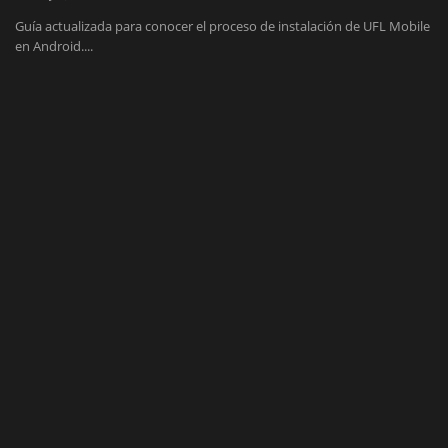
Guía actualizada para conocer el proceso de instalación de UFL Mobile
en Android....