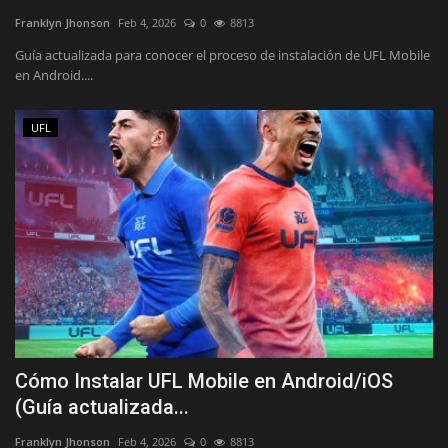
Franklyn Jhonson
Feb 4, 2026
0
8813
Guía actualizada para conocer el proceso de instalación de UFL Mobile
en Android....
UFL
Cómo Instalar UFL Mobile en Android/iOS
(Guía actualizada...
Franklyn Jhonson
Feb 4, 2026
0
8813