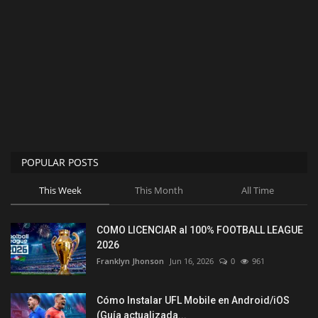
POPULAR POSTS
This Week
This Month
All Time
COMO LICENCIAR al 100% FOOTBALL LEAGUE
2026
Franklyn Jhonson
Jun 16, 2026
0
961
Cómo Instalar UFL Mobile en Android/iOS
(Guía actualizada...