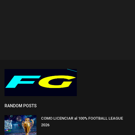
RANDOM POSTS
COMO LICENCIAR al 100% FOOTBALL LEAGUE
2026