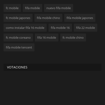
fc mobile
fifa mobile
nuevo fifa mobile
fc mobile japones
fifa mobile chino
fifa mobile japones
como instalar fifa 16 mobile
fifa mobile 16
fifa 22 mobile
fc mobile coreano
fifa 16 mobile
fc mobile chino
fifa mobile tencent
VOTACIONES