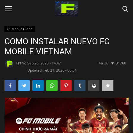
FC Mobile Global
Login
Register
COMO INSTALAR NUEVO FC
MOBILE VIETNAM
Inicio
Frank
Sep 26, 2023 - 14:47
38
31760
DESCARGAS
Updated: Feb 21, 2026 - 00:54
OTROS
Language
Español
Inglés