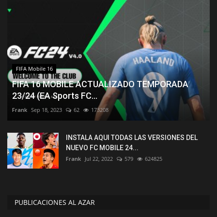
FIFA Mobile 16
FIFA 16 MOBILE ACTUALIZADO TEMPORADA
23/24 (EA Sports FC...
Frank
Sep 18, 2023
62
173208
INSTALA AQUI TODAS LAS VERSIONES DEL
NUEVO FC MOBILE 24...
Frank
Jul 22, 2022
579
624825
PUBLICACIONES AL AZAR