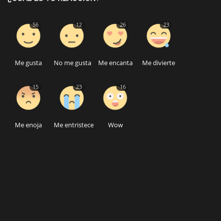
56
12
26
23
Me gusta
No me gusta
Me encanta
Me divierte
15
23
16
Me enoja
Me entristece
Wow