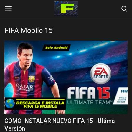
FIFA Mobile 15
Login
Register
Inicio
DESCARGAS
OTROS
Language
Español
Inglés
COMO INSTALAR NUEVO FIFA 15 - Última
Versión