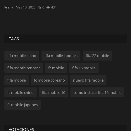
V
Frank
May 13, 2025
0
434
Fr
TAGS
fifa mobile chino
fifa mobile japones
fifa 22 mobile
fifa mobile tencent
fc mobile
fifa 16 mobile
fifa mobile
fc mobile coreano
nuevo fifa mobile
fc mobile chino
fifa mobile 16
como instalar fifa 16 mobile
fc mobile japones
VOTACIONES