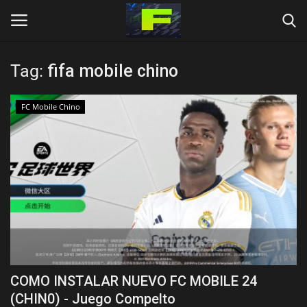
Tag:
fifa mobile chino
Login
Register
FC Mobile Chino
Inicio
DESCARGAS
OTROS
Language
Español
Inglés
COMO INSTALAR NUEVO FC MOBILE 24
(CHIN0) - Juego Compelto