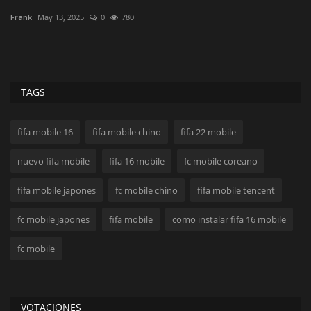
Frank
May 13, 2025
0
780
Fr
TAGS
fifa mobile 16
fifa mobile chino
fifa 22 mobile
nuevo fifa mobile
fifa 16 mobile
fc mobile coreano
fifa mobile japones
fc mobile chino
fifa mobile tencent
fc mobile japones
fifa mobile
como instalar fifa 16 mobile
fc mobile
VOTACIONES