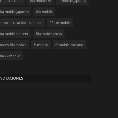
fc mobile chino
fifa mobile 16
fc mobile japones
fifa mobile japones
fifa mobile
como instalar fifa 16 mobile
fifa 16 mobile
fifa mobile tencent
fifa mobile chino
nuevo fifa mobile
fc mobile
fc mobile coreano
fifa 22 mobile
VOTACIONES