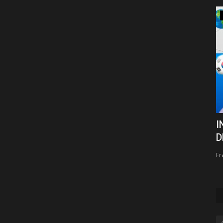
FIFA Mobile 16
K
COMO INSTALAR NUEVO FIFA 16
I
MOBILE en 2022 - Última Versión...
D
Frank
Jul 31, 2022
33
305247
Fr