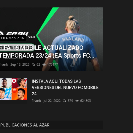
FIFA Mobile 16
FIFA 16 MOBILE ACTUALIZADO
TEMPORADA 23/24 (EA Sports FC...
Frank
Sep 18, 2023
62
173177
INSTALA AQUI TODAS LAS
VERSIONES DEL NUEVO FC MOBILE
24...
Frank
Jul 22, 2022
579
624803
PUBLICACIONES AL AZAR