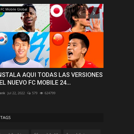
FC Mobile Global
FIFA Mobile 15
NSTALA AQUI TODAS LAS VERSIONES
COMO INST
EL NUEVO FC MOBILE 24...
Última Ver
ank
Jul 22, 2022
579
624799
Frank
Aug 18, 202
TAGS