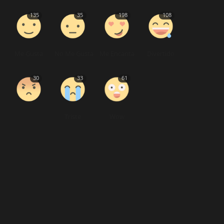
135
35
198
108
Me Gusta
No Me Gusta
Me Encanta
Divertido
30
33
61
Triste
Wow