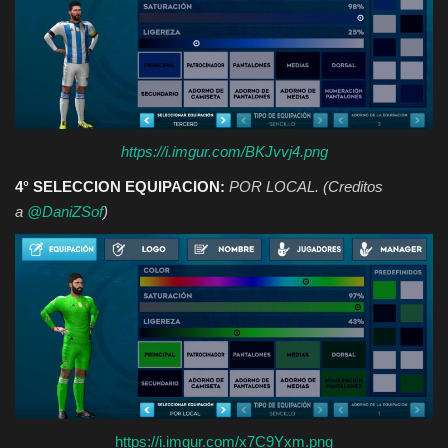
https://i.imgur.com/BKJvvj4.png
4° SELECCION EQUIPACION:
POR LOCAL. (Creditos
a
@DaniZSof
)
https://i.imgur.com/x7C9Yxm.png