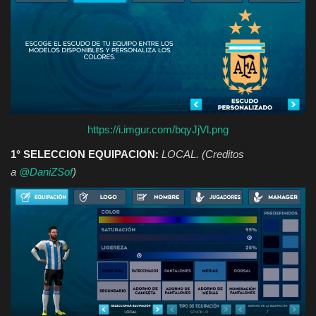
https://i.imgur.com/bqyJjVl.png
1° SELECCION EQUIPACION:
LOCAL. (Creditos
a
@DaniZSof
)