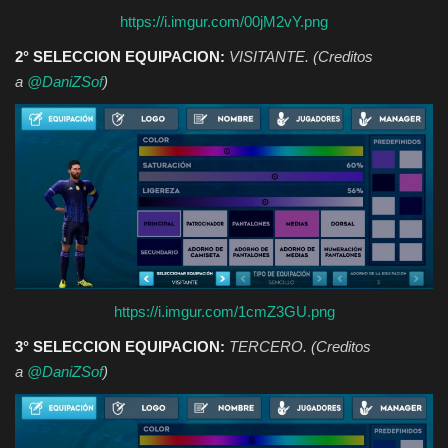
https://i.imgur.com/00jM2vY.png
2° SELECCION EQUIPACION:
VISITANTE. (Creditos
a
@DaniZSof
)
https://i.imgur.com/1cmZ3GU.png
3° SELECCION EQUIPACION:
TERCERO. (Creditos
a
@DaniZSof
)