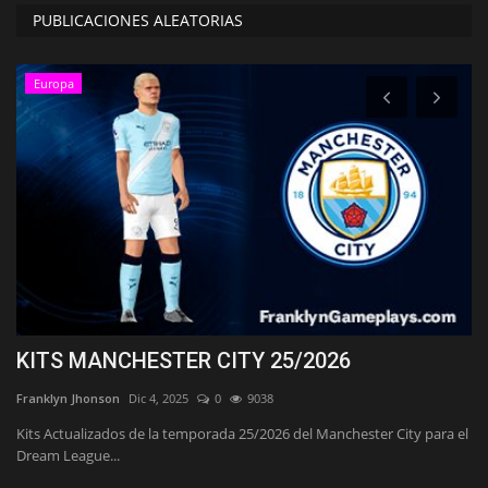
PUBLICACIONES ALEATORIAS
Europa
KITS MANCHESTER CITY 25/2026
K
Franklyn Jhonson
Dic 4, 2025
0
9038
Fr
Kits Actualizados de la temporada 25/2026 del Manchester City para el
Ki
Dream League...
Dr