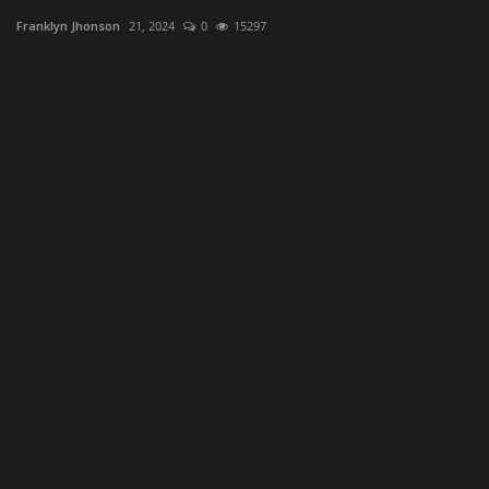
Franklyn Jhonson
21, 2024
0
15297
Fr
Ki
el