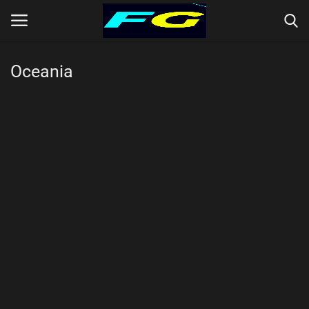
Oceania
Iniciar Sesión
Registrarse
Contact
Inicio
CLUBES (Kits)
SELECCIONES (KITS)