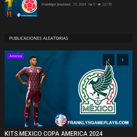
Franklyn Jhonson
21, 2024
0
22170
PUBLICACIONES ALEATORIAS
America
KITS MEXICO COPA AMERICA 2024
K