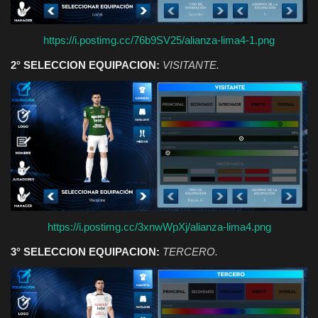
https://i.postimg.cc/76b9SV25/alianza-lima4-1.png
2° SELECCION EQUIPACION:
VISITANTE.
https://i.postimg.cc/3xnwWpXj/alianza-lima4.png
3° SELECCION EQUIPACION:
TERCERO.