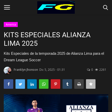
America
Iniciar Sesión
Registrarse
KITS ESPECIALES ALIANZA
LIMA 2025
Contact
Kits Especiales de la temporada 2025 de Alianza Lima para el
Inicio
Dream League Soccer
CLUBES (Kits)
Franklyn Jhonson
Dic 5, 2025 - 01:31
0
2261
SELECCIONES (KITS)