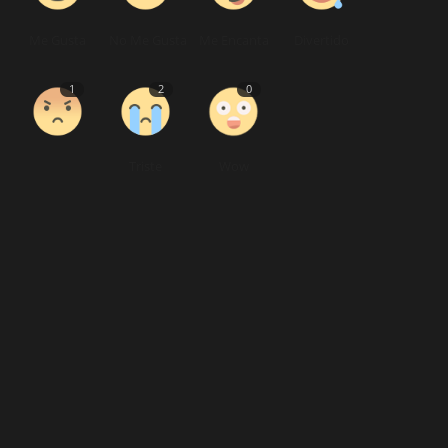
Me Gusta
No Me Gusta
Me Encanta
Divertido
1
2
0
Triste
Wow