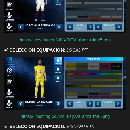
https://i.postimg.cc/zfQXFrPV/alianza-lima5.png
4° SELECCION EQUIPACION:
LOCAL PT
https://i.postimg.cc/nhcF8zyX/alianzalima5.png
5° SELECCION EQUIPACION:
VISITANTE PT