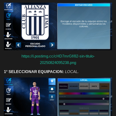
https://i.postimg.cc/cHD7mrGf/82-sin-titulo-
20250824095238.png
1° SELECCIONAR EQUIPACION:
LOCAL.