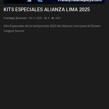
KITS ESPECIALES ALIANZA LIMA 2025
K
Franklyn Jhonson
Dic 5, 2025
0
2261
Fr
Kits Especiales de la temporada 2025 de Alianza Lima para el Dream
Ki
League Soccer
So