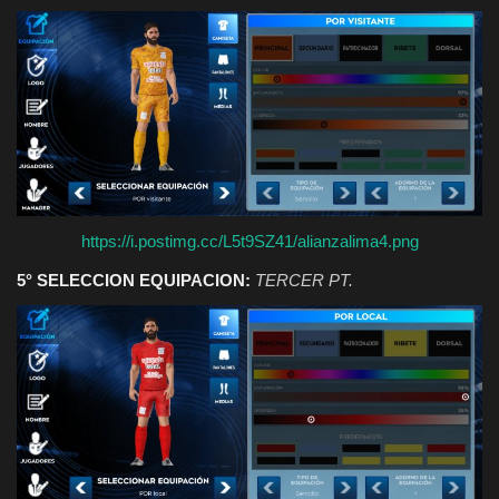
https://i.postimg.cc/L5t9SZ41/alianzalima4.png
5° SELECCION EQUIPACION:
TERCER PT.