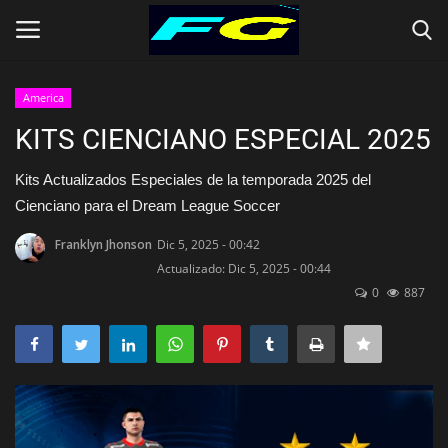
America
Iniciar Sesión
Registrarse
KITS CIENCIANO ESPECIAL 2025
Contact
Kits Actualizados Especiales de la temporada 2025 del
Cienciano para el Dream League Soccer
Inicio
Franklyn Jhonson
Dic 5, 2025 - 00:42
Actualizado: Dic 5, 2025 - 00:44
CLUBES (Kits)
0
887
SELECCIONES (KITS)