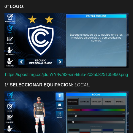
0° LOGO:
https://i.postimg.cc/jdqnYY4v/82-sin-titulo-20250829135950.png
1° SELECCIONAR EQUIPACION:
LOCAL.