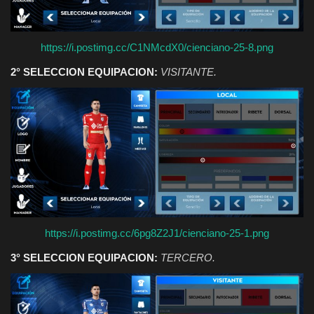
https://i.postimg.cc/C1NMcdX0/cienciano-25-8.png
2° SELECCION EQUIPACION:
VISITANTE.
https://i.postimg.cc/6pg8Z2J1/cienciano-25-1.png
3° SELECCION EQUIPACION:
TERCERO.