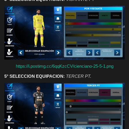
https://i.postimg.cc/6qqKzcCV/cienciano-25-5-1.png
5° SELECCION EQUIPACION:
TERCER PT.