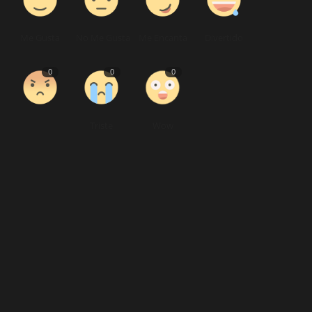
Me Gusta
No Me Gusta
Me Encanta
Divertido
0
0
0
Triste
Wow