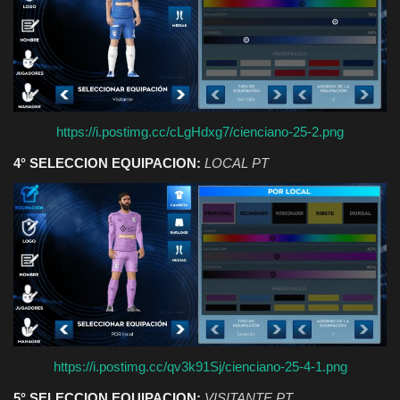
https://i.postimg.cc/cLgHdxg7/cienciano-25-2.png
4° SELECCION EQUIPACION:
LOCAL PT
https://i.postimg.cc/qv3k91Sj/cienciano-25-4-1.png
5° SELECCION EQUIPACION:
VISITANTE PT