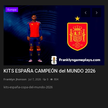
Europa
KITS ESPAÑA CAMPEÓN del MUNDO 2026
K
Franklyn Jhonson
Jul 7, 2026
0
804
Fr
kits-españa-copa-del-mundo-2026