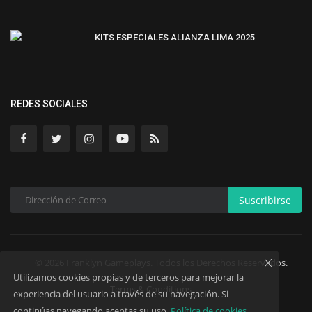
KITS ESPECIALES ALIANZA LIMA 2025
REDES SOCIALES
Suscribirse
© 2026 Franklyn Gameplays. Todos los Derechos Reservados.
Utilizamos cookies propias y de terceros para mejorar la
Terms & Conditions
experiencia del usuario a través de su navegación. Si
continúas navegando aceptas su uso.
Política de cookies