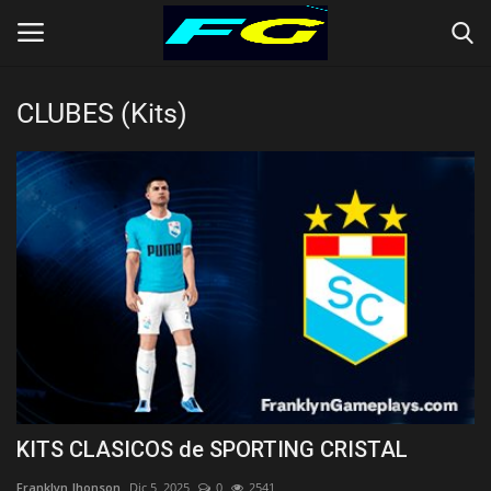
CLUBES (Kits)
Iniciar Sesión
Registrarse
Contact
Inicio
CLUBES (Kits)
SELECCIONES (KITS)
KITS CLASICOS de SPORTING CRISTAL
Franklyn Jhonson
Dic 5, 2025
0
2541