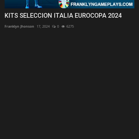
KITS SELECCION ITALIA EUROCOPA 2024
K
Franklyn Jhonson
17, 2024
0
6275
Fr
ara