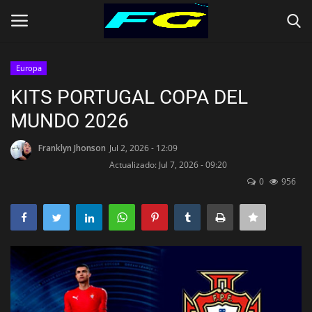
Europa
Iniciar Sesión
Registrarse
KITS PORTUGAL COPA DEL
MUNDO 2026
Contact
Franklyn Jhonson
Jul 2, 2026 - 12:09
Inicio
Actualizado: Jul 7, 2026 - 09:20
0
956
CLUBES (Kits)
SELECCIONES (KITS)