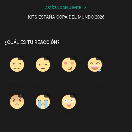
ARTÍCULO SIGUIENTE
KITS ESPAÑA COPA DEL MUNDO 2026
¿CUÁL ES TU REACCIÓN?
5
0
3
5
Me Gusta
No Me Gusta
Me Encanta
Divertido
0
0
0
Triste
Wow