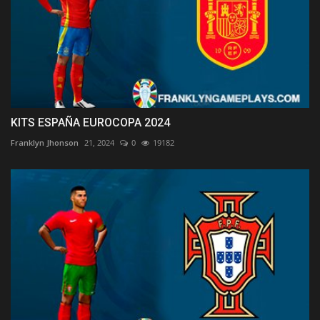
KITS ESPAÑA EUROCOPA 2024
Franklyn Jhonson
21, 2024
0
19182