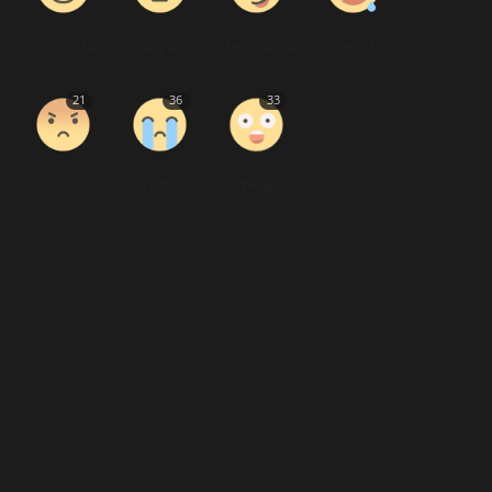
Me Gusta
No Me Gusta
Me Encanta
Divertido
21
36
33
Triste
Wow