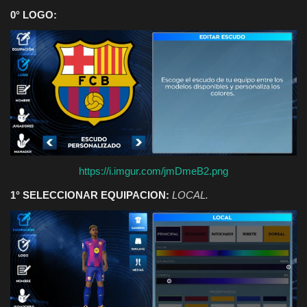
0° LOGO:
https://i.imgur.com/jmDmeB2.png
1° SELECCIONAR EQUIPACION:
LOCAL.