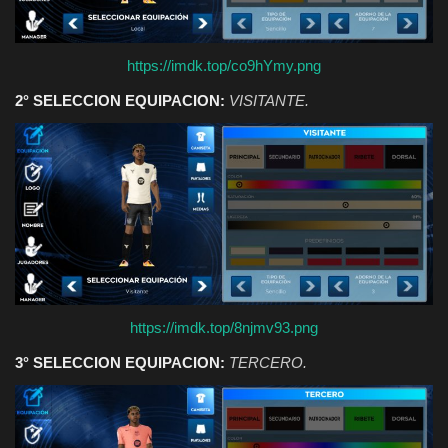
https://imdk.top/co9hYmy.png
2° SELECCION EQUIPACION:
VISITANTE.
https://imdk.top/8njmv93.png
3° SELECCION EQUIPACION:
TERCERO.