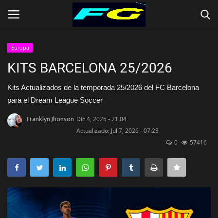
Europa
Iniciar Sesión
Registrarse
KITS BARCELONA 25/2026
Contact
Kits Actualizados de la temporada 25/2026 del FC Barcelona
para el Dream League Soccer
Inicio
Franklyn Jhonson
Dic 4, 2025 - 21:04
Actualizado: Jul 7, 2026 - 07:23
CLUBES (Kits)
0
57416
SELECCIONES (KITS)