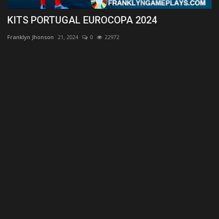
KITS PORTUGAL EUROCOPA 2024
K
Franklyn Jhonson
21, 2024
0
22972
Fr
Ki
Le