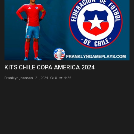
KITS CHILE COPA AMERICA 2024
K
Franklyn Jhonson
21, 2024
0
4456
Fr