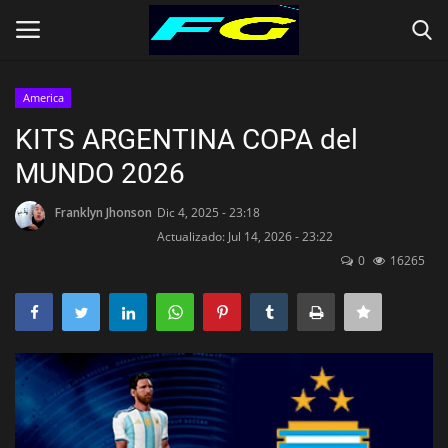
America
Iniciar Sesión
Registrarse
KITS ARGENTINA COPA del
MUNDO 2026
Contact
Franklyn Jhonson
Dic 4, 2025 - 23:18
Inicio
Actualizado: Jul 14, 2026 - 23:22
0
16265
CLUBES (Kits)
SELECCIONES (KITS)