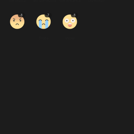
Me Gusta
No Me Gusta
Me Encanta
Divertido
8
7
8
Triste
Wow