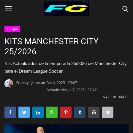
Europa
Iniciar Sesión
Registrarse
KITS MANCHESTER CITY
25/2026
Contact
Kits Actualizados de la temporada 25/2026 del Manchester City
Inicio
para el Dream League Soccer
CLUBES (Kits)
Franklyn Jhonson
Dic 4, 2025 - 23:07
Actualizado: Jul 7, 2026 - 07:47
0
9043
SELECCIONES (KITS)