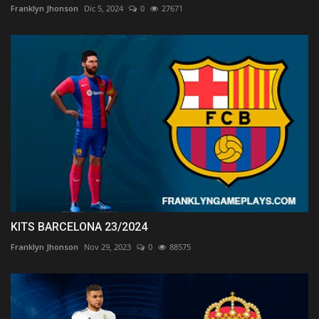
Franklyn Jhonson
Dic 5, 2024
0
27671
KITS BARCELONA 23/2024
Franklyn Jhonson
Nov 29, 2023
0
88575