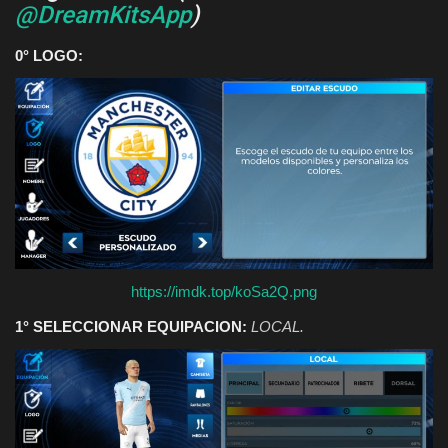
@DreamKitsApp
)
0° LOGO:
https://imdk.top/koSa2Q.png
1° SELECCIONAR EQUIPACION:
LOCAL.