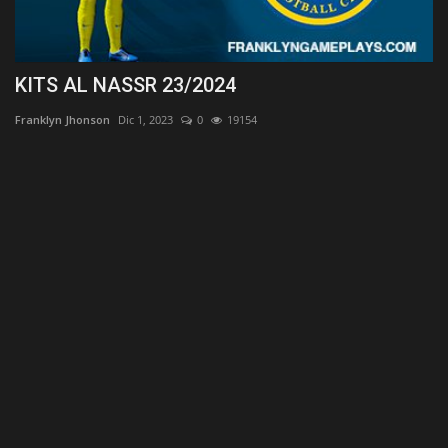
KITS AL NASSR 23/2024
K
Franklyn Jhonson
Dic 1, 2023
0
19154
Fr
ki