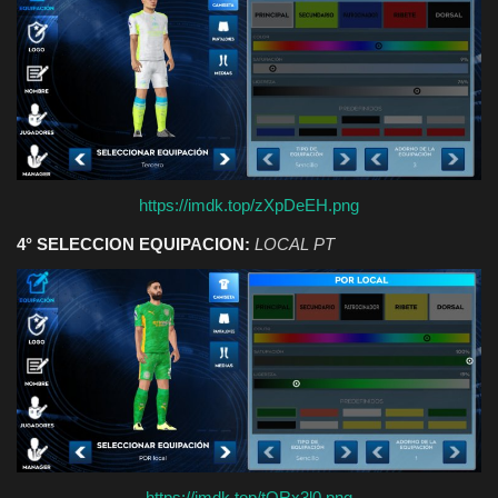
https://imdk.top/zXpDeEH.png
4° SELECCION EQUIPACION:
LOCAL PT
https://imdk.top/tQRx3l0.png