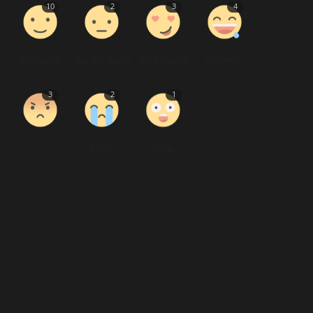
10
2
3
4
Me Gusta
No Me Gusta
Me Encanta
Divertido
3
2
1
Triste
Wow