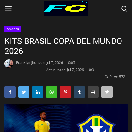
America
Iniciar Sesión
Registrarse
KITS BRASIL COPA DEL MUNDO
2026
Contact
Franklyn Jhonson
Jul 7, 2026 - 10:05
Inicio
Actualizado: Jul 7, 2026 - 10:31
0
572
CLUBES (Kits)
SELECCIONES (KITS)