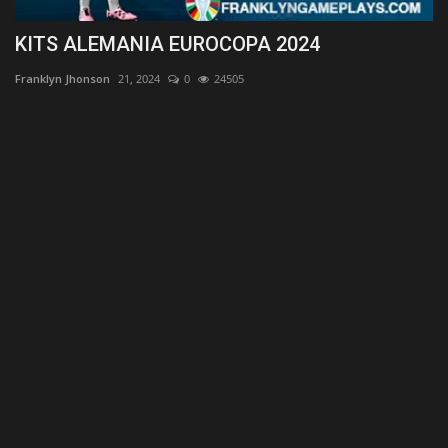
KITS ALEMANIA EUROCOPA 2024
K
Franklyn Jhonson
21, 2024
0
24505
Fr