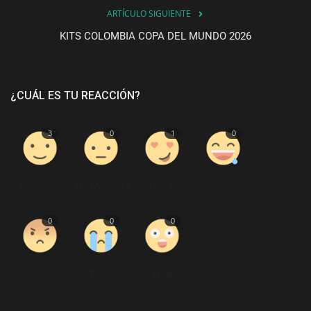
ARTÍCULO SIGUIENTE
KITS COLOMBIA COPA DEL MUNDO 2026
¿CUÁL ES TU REACCIÓN?
3
0
1
0
Me Gusta
No Me Gusta
Me Encanta
Divertido
0
0
0
Triste
Wow