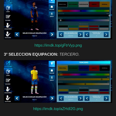
https://imdk.top/gFtrVyp.png
3° SELECCION EQUIPACION:
TERCERO.
https://imdk.top/aZHdI2G.png