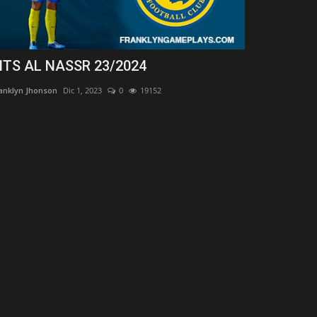
ITS AL NASSR 23/2024
KITS ESPA
anklyn Jhonson
Dic 1, 2023
0
19152
Franklyn Jhonson