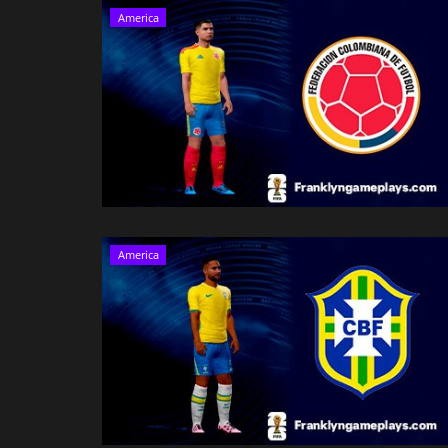
America
KITS MANCHESTER CITY 25/20
Franklyn Jhonson
Dic 4, 2025
0
9027
Kits Actualizados de la temporada 25/2026 del 
City para el Dream League...
America