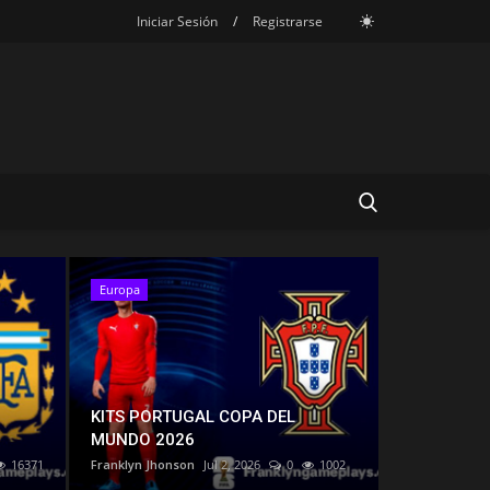
Iniciar Sesión
/
Registrarse
Europa
America
KITS PORTUGAL COPA DEL
MUNDO 2026
16371
Franklyn Jhonson
Jul 2, 2026
0
1002