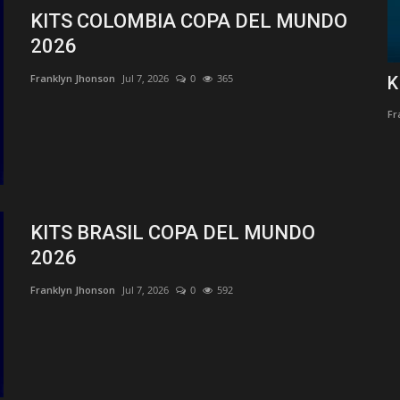
KITS COLOMBIA COPA DEL MUNDO
2026
Franklyn Jhonson
Jul 7, 2026
0
365
26
KITS UNIVERSITARIO TRICAMPEON
K
2025
Fr
Franklyn Jhonson
Dic 5, 2025
0
2680
Manchester
Kits Actualizados de la temporada 2025 de Universitario
Tricampeón para el Dream...
KITS BRASIL COPA DEL MUNDO
2026
Franklyn Jhonson
Jul 7, 2026
0
592