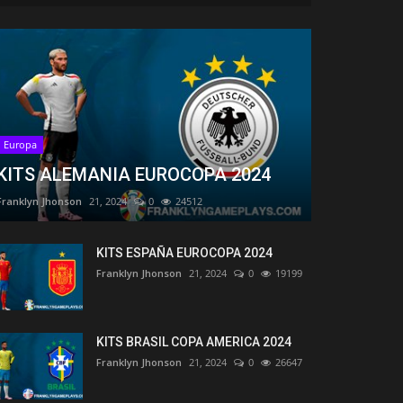
Europa
KITS ALEMANIA EUROCOPA 2024
Franklyn Jhonson
21, 2024
0
24512
KITS ESPAÑA EUROCOPA 2024
Franklyn Jhonson
21, 2024
0
19199
KITS BRASIL COPA AMERICA 2024
Franklyn Jhonson
21, 2024
0
26647