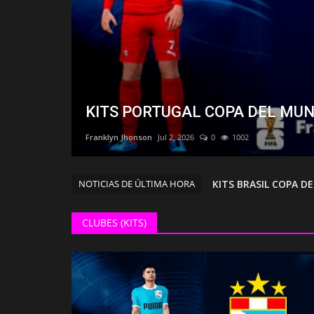
KITS PORTUGAL COPA DEL MU
Franklyn Jhonson
Jul 2, 2026
0
1002
KITS BRASIL COPA D
NOTICIAS DE ÚLTIMA HORA
KITS MEXICO COPA 
KITS ESPAÑA CAMPE
CLUBES (KITS)
KITS PORTUGAL COP
KITS ARGENTINA CO
KITS INTER MIAMI 24
KITS SELECCION ITA