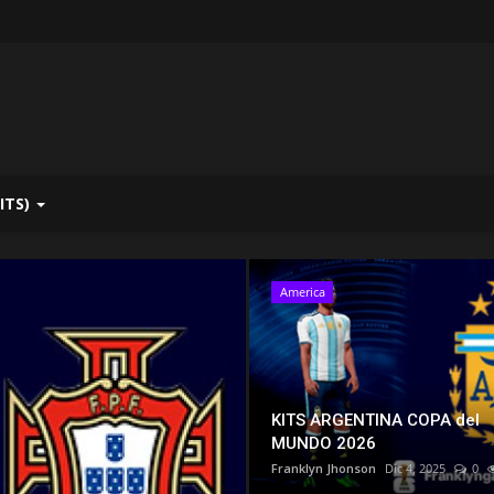
ITS)
Europa
America
KITS ARGENTINA COPA del
MUNDO 2026
Franklyn Jhonson
Dic 4, 2025
0