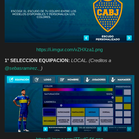
https://i.imgur.com/vZHXza1.png
1° SELECCION EQUIPACION:
LOCAL. (Creditos a
@sebasramirez._
)