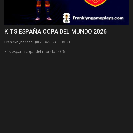
KITS ESPAÑA COPA DEL MUNDO 2026
K
Franklyn Jhonson
Jul 7, 2026
0
741
Fr
a
kits-españa-copa-del-mundo-2026