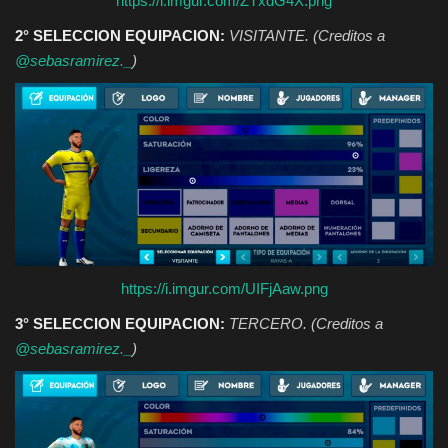
https://i.imgur.com/ZTxdG4X.png
2° SELECCION EQUIPACION:
VISITANTE. (Creditos a
@sebasramirez._
)
https://i.imgur.com/UIFjAaw.png
3° SELECCION EQUIPACION:
TERCERO. (Creditos a
@sebasramirez._
)