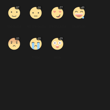
97
16
77
49
Me Gusta
No Me Gusta
Me Encanta
Divertido
33
20
29
Triste
Wow