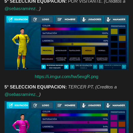
5° SELECCION EQUIPACION:
POR VISITANTE. (Creditos a
@sebasramirez._
)
https://i.imgur.com/hw5exgR.png
5° SELECCION EQUIPACION:
TERCER PT.
(Creditos a
@sebasramirez._
)