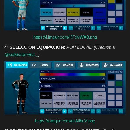
https://i.imgur.com/KFdvWX8.png
4° SELECCION EQUIPACION:
POR LOCAL. (Creditos a
@sebasramirez._
)
https://i.imgur.com/aaNlhuV.png