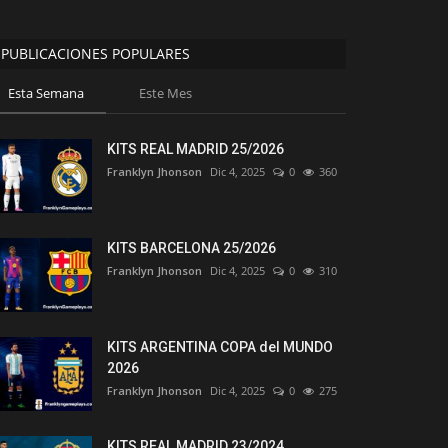
PUBLICACIONES POPULARES
Esta Semana
Este Mes
KITS REAL MADRID 25/2026
Franklyn Jhonson
Dic 4, 2025
0
360
KITS BARCELONA 25/2026
Franklyn Jhonson
Dic 4, 2025
0
310
KITS ARGENTINA COPA del MUNDO
2026
Franklyn Jhonson
Dic 4, 2025
0
275
KITS REAL MADRID 23/2024