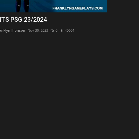
ITS PSG 23/2024
KITS REAL
anklyn Jhonson
Nov 30, 2023
0
40604
Franklyn Jhonson