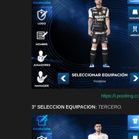
KITS AL NASSR 23/2024
Franklyn Jhonson
Dic 1, 2023
0
19145
https://i.postimg.
3° SELECCION EQUIPACION:
TERCERO.