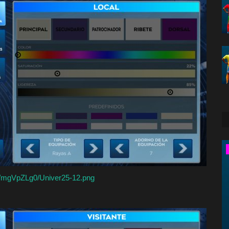
America
cc/mgVpZLg0/Univer25-12.png