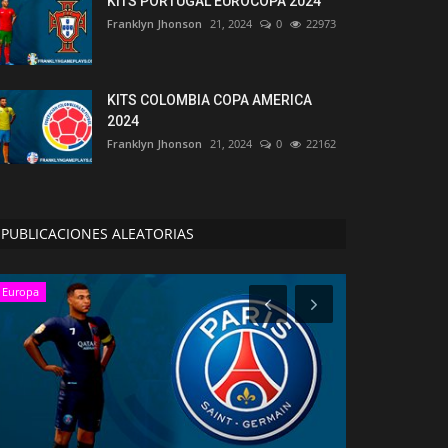
KITS PORTUGAL EUROCOPA 2024
Franklyn Jhonson
21, 2024
0
22973
KITS COLOMBIA COPA AMERICA
2024
Franklyn Jhonson
21, 2024
0
22162
PUBLICACIONES ALEATORIAS
Europa
Europa