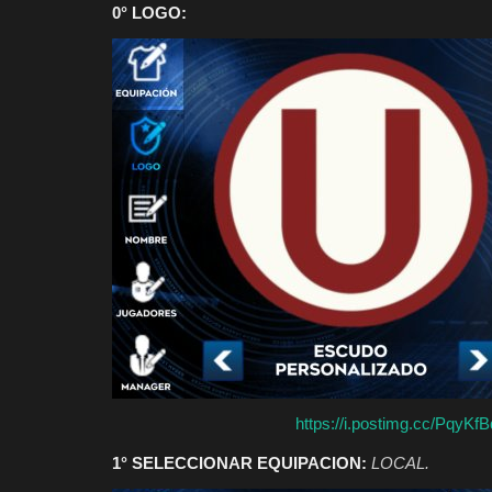
0° LOGO:
https://i.postimg.cc/PqyKf
1° SELECCIONAR EQUIPACION:
LOCAL.