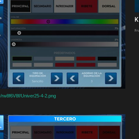
KITS ALIANZA LIMA 2025
K
Franklyn Jhonson
Dic 5, 2025
0
5560
Fr
Kits de la temporada 2025 de Alianza Lima para el Dream
League Soccer
cc/rw8f6V8f/Univer25-4-2.png