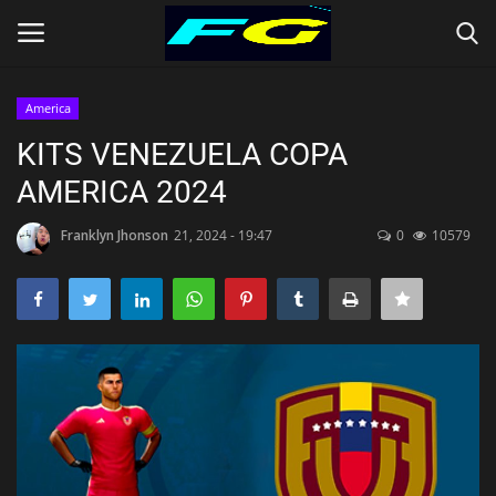
America
Iniciar Sesión
Registrarse
KITS VENEZUELA COPA
AMERICA 2024
Contact
Franklyn Jhonson
21, 2024 - 19:47
0
10579
Inicio
CLUBES (Kits)
SELECCIONES (KITS)