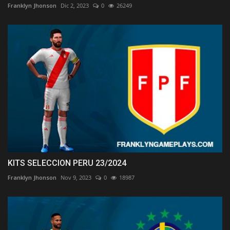
Franklyn Jhonson
Dic 2, 2023
0
26249
KITS SELECCION PERU 23/2024
Franklyn Jhonson
Nov 9, 2023
0
18987