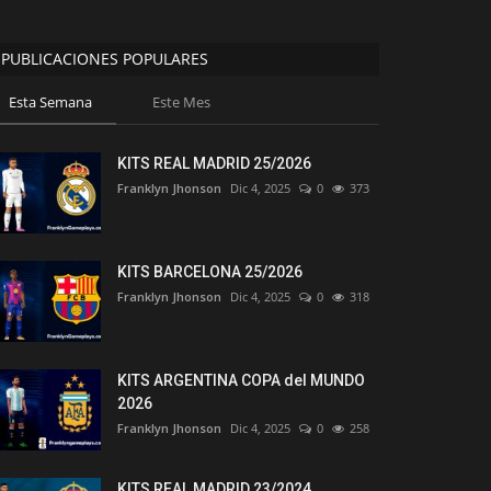
PUBLICACIONES POPULARES
Esta Semana
Este Mes
KITS REAL MADRID 25/2026
Franklyn Jhonson
Dic 4, 2025
0
373
KITS BARCELONA 25/2026
Franklyn Jhonson
Dic 4, 2025
0
318
KITS ARGENTINA COPA del MUNDO
2026
Franklyn Jhonson
Dic 4, 2025
0
258
KITS REAL MADRID 23/2024