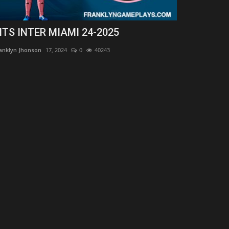
ITS INTER MIAMI 24-2025
KITS BOCA
anklyn Jhonson
17, 2024
0
40243
Franklyn Jhonson