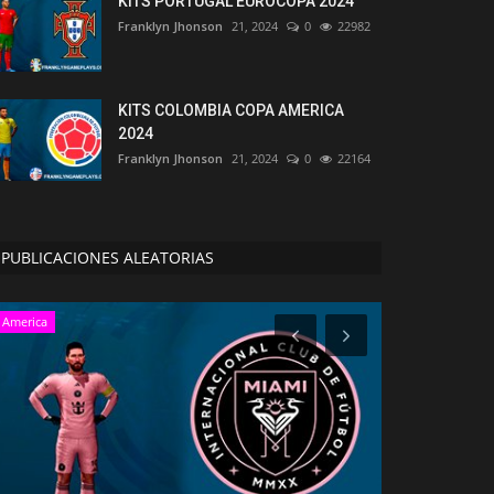
KITS PORTUGAL EUROCOPA 2024
Franklyn Jhonson
21, 2024
0
22982
KITS COLOMBIA COPA AMERICA
2024
Franklyn Jhonson
21, 2024
0
22164
PUBLICACIONES ALEATORIAS
America
America