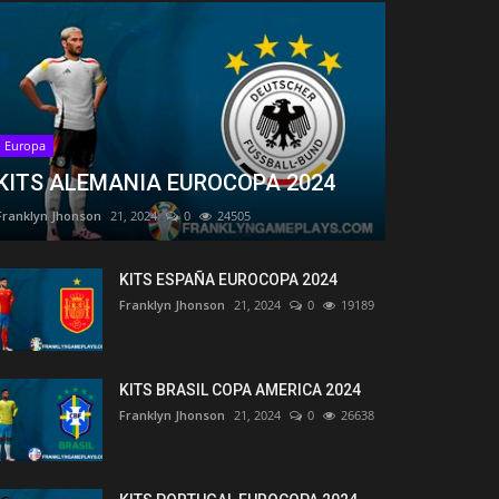
Europa
KITS ALEMANIA EUROCOPA 2024
Franklyn Jhonson
21, 2024
0
24505
KITS ESPAÑA EUROCOPA 2024
Franklyn Jhonson
21, 2024
0
19189
KITS BRASIL COPA AMERICA 2024
Franklyn Jhonson
21, 2024
0
26638