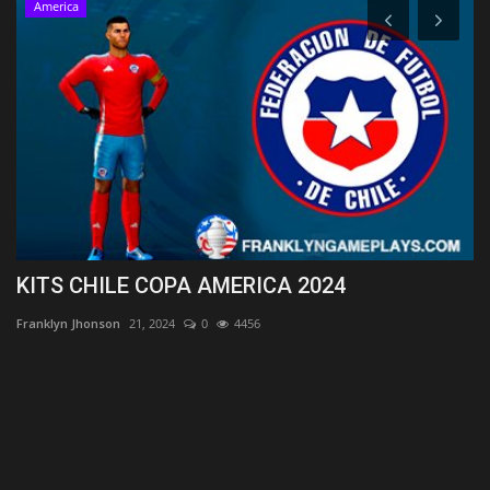
America
KITS CHILE COPA AMERICA 2024
K
Franklyn Jhonson
21, 2024
0
4456
Fr