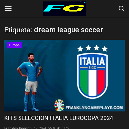
Etiqueta:
dream league soccer
Iniciar Sesión
Registrarse
Europa
Contact
Inicio
CLUBES (Kits)
SELECCIONES (KITS)
KITS SELECCION ITALIA EUROCOPA 2024
Franklyn Jhonson
17, 2024
0
6276