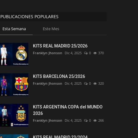
PUBLICACIONES POPULARES
Esta Semana
Este Mes
KITS REAL MADRID 25/2026
Franklyn Jhonson
Dic 4, 2025
0
370
KITS BARCELONA 25/2026
Franklyn Jhonson
Dic 4, 2025
0
320
KITS ARGENTINA COPA del MUNDO
2026
Franklyn Jhonson
Dic 4, 2025
0
266
KITS REAL MADRID 23/2024