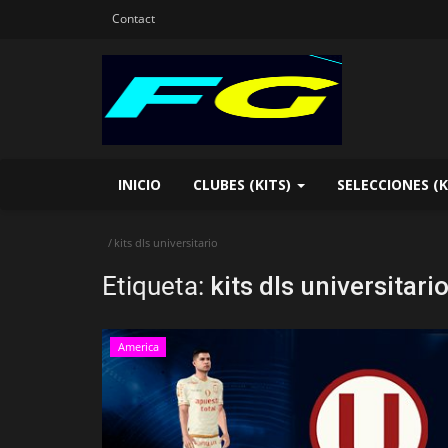
Contact
INICIO
CLUBES (KITS)
SELECCIONES (K
kits dls universitario
Etiqueta:
kits dls universitari
America