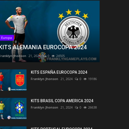
Europa
KITS ALEMANIA EUROCOPA 2024
Franklyn Jhonson
21, 2024
0
24505
KITS ESPAÑA EUROCOPA 2024
Franklyn Jhonson
21, 2024
0
19186
KITS BRASIL COPA AMERICA 2024
Franklyn Jhonson
21, 2024
0
26638