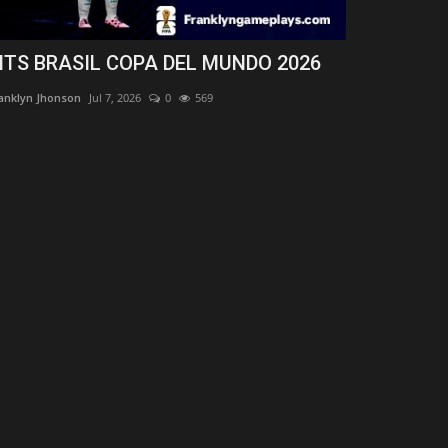
ITS BRASIL COPA DEL MUNDO 2026
KITS PORT
anklyn Jhonson
Jul 7, 2026
0
569
Franklyn Jhonson